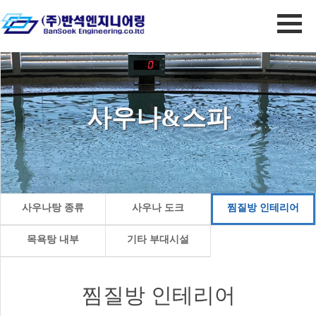
사우나&스파
사우나탕 종류
사우나 도크
찜질방 인테리어
목욕탕 내부
기타 부대시설
찜질방 인테리어