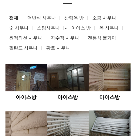
전체
맥반석 사우나
산림욕 방
소금 사우나
숯 사우나
스팀사우나
아이스 방
옥 사우나
원적외선 사우나
자수정 사우나
전통식 불가마
필란드 사우나
황토 사우나
아이스방
아이스방
아이스방