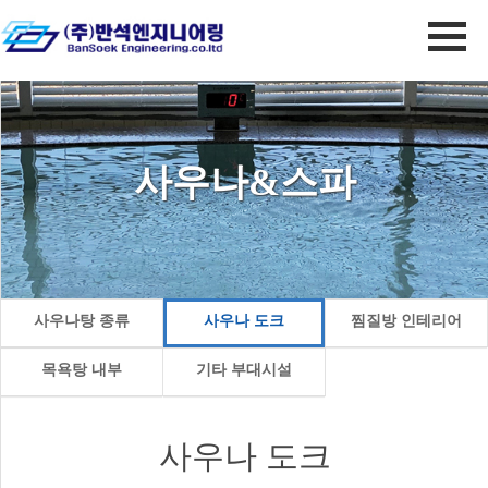
사우나&스파
사우나탕 종류
사우나 도크
찜질방 인테리어
목욕탕 내부
기타 부대시설
사우나 도크