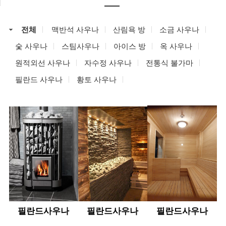
전체
맥반석 사우나
산림욕 방
소금 사우나
숯 사우나
스팀사우나
아이스 방
옥 사우나
원적외선 사우나
자수정 사우나
전통식 불가마
필란드 사우나
황토 사우나
필란드사우나
필란드사우나
필란드사우나