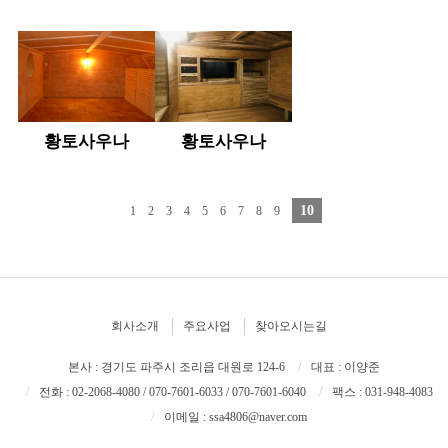
황토사우나
황토사우나
10
1
2
3
4
5
6
7
8
9
회사소개
주요사업
찾아오시는길
본사 : 경기도 파주시 조리읍 대원로 124-6
대표 : 이양준
전화 : 02-2068-4080 / 070-7601-6033 / 070-7601-6040
팩스 : 031-948-4083
이메일 : ssa4806@naver.com