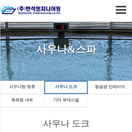
사우나&스파
사우나탕 종류
사우나 도크
찜질방 인테리어
목욕탕 내부
기타 부대시설
사우나 도크