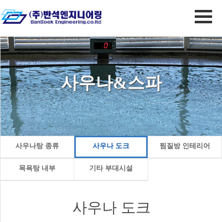
사우나&스파
사우나탕 종류
사우나 도크
찜질방 인테리어
목욕탕 내부
기타 부대시설
사우나 도크