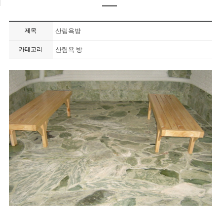
제목
산림욕방
카테고리
산림욕 방