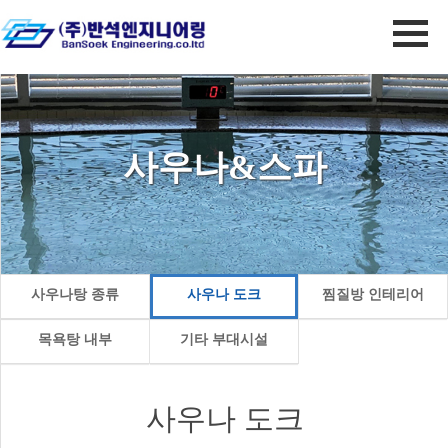
사우나&스파
사우나탕 종류
사우나 도크
찜질방 인테리어
목욕탕 내부
기타 부대시설
사우나 도크